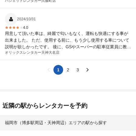
バジェットレンタカー
呉服町店
✌️
2024/10/31
4.0
用意して頂いた車は、綺麗で匂いもなく、運転も快適にする事が
出来ました。 ただ、使用する前に、もう少し使用する車について
説明が欲しかったです。 後に、GSやスーパーの駐車従業員に教え
オリックスレンタカー
天神大名店
て頂きました。
1
2
3
近隣の駅からレンタカーを予約
福岡市（博多駅周辺・天神周辺）エリアの駅から探す