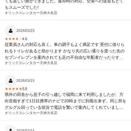
ても楽しい旅ができました。返却時の対応、空港への送迎もとて
もスムーズでした!
オリックスレンタカー
天神大名店
2026/03/23
4.0
従業員さんの対応も良く、車の調子もよく満足です 受付に借りら
れるトイレがあると助かります かなり先の広い通りを渡った先の
セブンイレブンを案内されても足の不自由な年配者だったりする
オリックスレンタカー
天神大名店
ととても大変です
2026/03/15
5.0
県外の田舎から息子の引っ越しで福岡に来て利用しましたが、方
向音痴すぎて1日目携帯のナビで20時までに到着出来ず、同じ所を
グルグル回っている状況で電話を繋いで案内してくれていました
オリックスレンタカー
天神大名店
がそれでも到着出来ず、結局スタッフの方が迎えに来て運転して
帰ってくれました。40分も遅れてしまい凄く迷惑をかけてしまっ
たにも関わらず、皆さん笑顔で大丈夫ですと言って頂き本当に心
2026/02/14