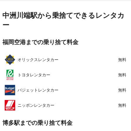
営業時間
毎日 08:00 ～ 20:00
住所
福岡県福岡市博多区店屋町７－２５－１階
この店舗でレンタカーを探す
アクセス
呉服町駅より徒歩で約5分（送迎なし）
中洲川端駅から乗捨てできるレンタカ
店舗詳細
店舗詳細ページはこちら
住所
福岡県福岡市 博多区上呉服町１−１３
ー
店舗詳細
店舗詳細ページはこちら
この店舗でレンタカーを探す
福岡空港までの乗り捨て料金
この店舗でレンタカーを探す
オリックスレンタカー
無料
トヨタレンタカー
無料
バジェットレンタカー
無料
ニッポンレンタカー
無料
博多駅までの乗り捨て料金