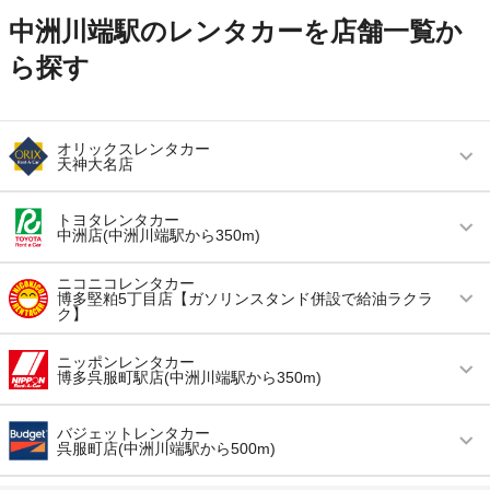
中洲川端駅のレンタカーを店舗一覧か
ら探す
オリックスレンタカー
天神大名店
営業時間
毎日 08:00 ～ 20:00
トヨタレンタカー
中洲店(中洲川端駅から350m)
アクセス
天神駅より徒歩で約3分（送迎なし）
営業時間
毎日 08:00 ～ 20:00
ニコニコレンタカー
住所
福岡県福岡市中央区大名2-9-5
博多堅粕5丁目店【ガソリンスタンド併設で給油ラクラ
ク】
アクセス
中洲川端駅より徒歩で約3分（送迎なし）
店舗詳細
店舗詳細ページはこちら
営業時間
毎日 08:00 ～ 20:00
住所
福岡市博多区中洲中島町2-3 福岡フジランドビル
ニッポンレンタカー
博多呉服町駅店(中洲川端駅から350m)
1F
この店舗でレンタカーを探す
アクセス
博多駅より徒歩で約5分（送迎なし）
店舗詳細
店舗詳細ページはこちら
営業時間
(月〜金) 08:00 ～ 20:00 / (土・日・祝) 08:00 ～
住所
福岡市博多区堅粕5-8-10
バジェットレンタカー
18:00
呉服町店(中洲川端駅から500m)
店舗詳細
店舗詳細ページはこちら
この店舗でレンタカーを探す
アクセス
呉服町駅より徒歩で約3分（送迎なし）