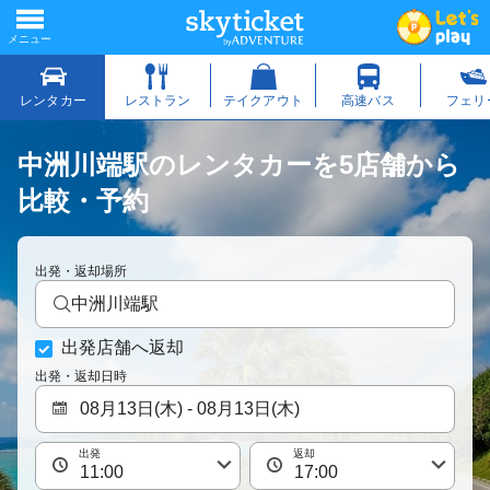
中洲川端駅のレンタカーを5店舗から
比較・予約
出発・返却場所
中洲川端駅
出発店舗へ返却
出発・返却日時
出発
返却