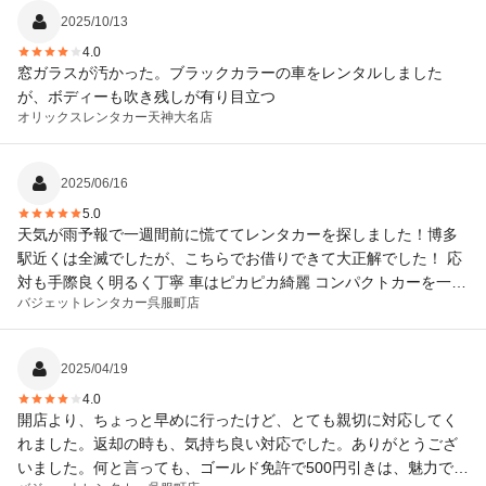
2025/10/13
4.0
窓ガラスが汚かった。ブラックカラーの車をレンタルしました
が、ボディーも吹き残しが有り目立つ
オリックスレンタカー
天神大名店
2025/06/16
5.0
天気が雨予報で一週間前に慌ててレンタカーを探しました！博多
駅近くは全滅でしたが、こちらでお借りできて大正解でした！ 応
対も手際良く明るく丁寧 車はピカピカ綺麗 コンパクトカーを一日
バジェットレンタカー
呉服町店
借りて¥5000かからない安すさ 各方面の駅にも徒歩で行けるので
アクセスも問題ないかと思います
2025/04/19
4.0
開店より、ちょっと早めに行ったけど、とても親切に対応してく
れました。返却の時も、気持ち良い対応でした。ありがとうござ
いました。何と言っても、ゴールド免許で500円引きは、魅力です