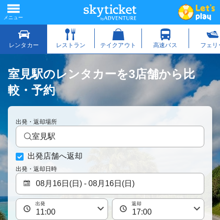
室見駅のレンタカーを3店舗から比
較・予約
出発・返却場所
室見駅
出発店舗へ返却
出発・返却日時
出発
返却