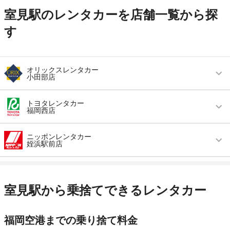
室見駅のレンタカーを店舗一覧から探
す
オリックスレンタカー
小田部店
営業時間
毎日 09:00 ～ 19:00
トヨタレンタカー
福岡西店
アクセス
小田部２丁目バス停より徒歩で約1分（送迎な
し）
営業時間
毎日 08:00 ～ 20:00
ニッポンレンタカー
姪浜駅前店
住所
福岡市早良区小田部３－１－６
アクセス
橋本駅より車で約6分（送迎なし）
店舗詳細
店舗詳細ページはこちら
営業時間
毎日 08:00 ～ 20:00
住所
福岡県福岡市西区福重4丁目2-7
アクセス
姪浜駅より徒歩で約3分（送迎なし）
店舗詳細
店舗詳細ページはこちら
室見駅から乗捨てできるレンタカー
この店舗でレンタカーを探す
住所
福岡県福岡市西区姪浜駅南１－７－２３
この店舗でレンタカーを探す
福岡空港までの乗り捨て料金
店舗詳細
店舗詳細ページはこちら