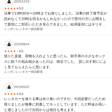
2025/12/16
5.0
法事で13時30分〜20時までお借りしました。法事の終了後予定が
読めなくて20時を回るかもしれなかったので受付の方にお聞きし
て親切にご対応いただき安心できました。結局返却にはギリギリ
ニッポンレンタカー
姪浜駅前
間に合いました。受付の接客にはすごく救われ慌てることなく法
事も無事に終えることができ、お借りして良かったと思います。
これからも何かあればお願いしようと思います。
2025/08/24
4.0
借りた直後、荷物を入れようと思ったら、助手席の小さなボック
スに飴？の包み紙があったのは、残念でした。 貸し出す前にによ
く見てもらえたらと思います。
ニッポンレンタカー
姪浜駅前
2023/05/22
5.0
レンタカーを借りる事は余り無いのですが、今回必要だったため
借りましたが無事に到着してホッとしています。ただ料金が高い
と感じましたので次回からは他社も考えます。