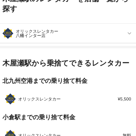
探す
オリックスレンタカー
八幡インター店
営業時間
毎日 09:00 ～ 18:00
アクセス
西鉄バス馬場山西団地より徒歩で約1分（送迎な
木屋瀬駅から乗捨てできるレンタカー
し）
住所
北九州市八幡西区楠橋南３丁目１－２４
北九州空港までの乗り捨て料金
店舗詳細
店舗詳細ページはこちら
オリックスレンタカー
¥5,500
この店舗でレンタカーを探す
小倉駅までの乗り捨て料金
オリックスレンタカー
無料