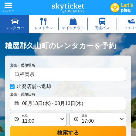
糟屋郡久山町のレンタカーを予約
出発・返却場所
福岡県
出発店舗へ返却
出発・返却日時
出発
返却
検索する