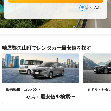
絞り込み
糟屋郡久山町でレンタカー最安値を探す
軽自動車・コンパクト
ミドル・セダ
最安値を検索〜
4人乗り
5