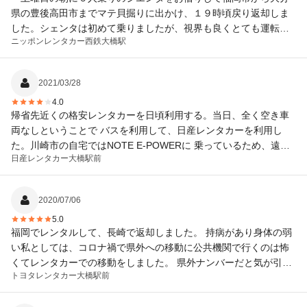
県の豊後高田市までマテ貝掘りに出かけ、１９時頃戻り返却しま
した。シェンタは初めて乗りましたが、視界も良くとても運転し
ニッポンレンタカー
西鉄大橋駅
やすかったです。コンパクトな作りは小回りが利いて便利です
が、その分荷物置きが小さいので、キャンプのようなレジャーに
は向かないでしょうね。車内は非常に清潔に保たれているので快
2021/03/28
適でした。従業員の方もご接客も丁寧でスムーズ、楽しく談笑し
4.0
ている同行者もいました。帰りが２時間早まったことで、その分
帰省先近くの格安レンタカーを日頃利用する。当日、全く空き車
料金をお返しいただくことも知らなかったので、ありがたかった
両なしということで バスを利用して、日産レンタカーを利用し
です。 予約、変更もしやすく、便利なので、また機会あれば利用
た。川崎市の自宅ではNOTE E-POWERに 乗っているため、遠の
したいです。
日産レンタカー
大橋駅前
りには信頼できる車を利用しました。
2020/07/06
5.0
福岡でレンタルして、長崎で返却しました。 持病があり身体の弱
い私としては、コロナ禍で県外への移動に公共機関で行くのは怖
くてレンタカーでの移動をしました。 県外ナンバーだと気が引け
トヨタレンタカー
大橋駅前
る思いがあったのですが、長崎ナンバーの車を用意して頂けてた
ので、私としてはありがたかったです。