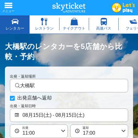
大橋駅のレンタカーを5店舗から比
較・予約
出発・返却場所
大橋駅
出発店舗へ返却
出発・返却日時
出発
返却