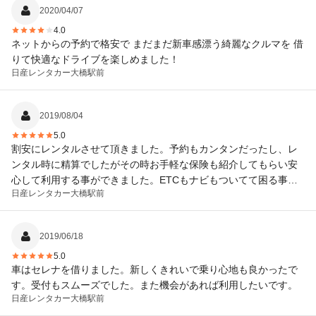
2020/04/07
4.0
ネットからの予約で格安で まだまだ新車感漂う綺麗なクルマを 借
りて快適なドライブを楽しめました！
日産レンタカー
大橋駅前
2019/08/04
5.0
割安にレンタルさせて頂きました。予約もカンタンだったし、レ
ンタル時に精算でしたがその時お手軽な保険も紹介してもらい安
心して利用する事ができました。ETCもナビもついてて困る事は
日産レンタカー
大橋駅前
ありませんでした！また利用したいです。
2019/06/18
5.0
車はセレナを借りました。新しくきれいで乗り心地も良かったで
す。受付もスムーズでした。また機会があれば利用したいです。
日産レンタカー
大橋駅前