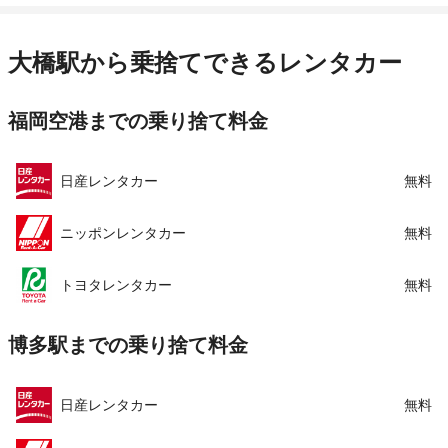
アクセス
大橋駅より徒歩で約3分（送迎なし）
営業時間
毎日 08:00 ～ 19:00
住所
福岡県福岡市南区塩原４−１４−２０
この店舗でレンタカーを探す
アクセス
大橋駅より徒歩で約3分（送迎なし）
大橋駅から乗捨てできるレンタカー
店舗詳細
店舗詳細ページはこちら
住所
福岡県福岡市南区向野２−１３−６
福岡空港までの乗り捨て料金
店舗詳細
店舗詳細ページはこちら
この店舗でレンタカーを探す
この店舗でレンタカーを探す
日産レンタカー
無料
ニッポンレンタカー
無料
トヨタレンタカー
無料
博多駅までの乗り捨て料金
日産レンタカー
無料