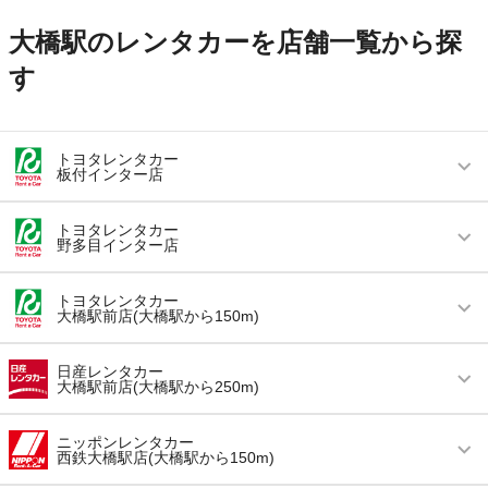
大橋駅のレンタカーを店舗一覧から探
す
トヨタレンタカー
板付インター店
営業時間
毎日 08:00 ～ 20:00
トヨタレンタカー
野多目インター店
アクセス
笹原駅より徒歩で約20分（送迎なし）
営業時間
毎日 08:00 ～ 20:00
住所
福岡市博多区麦野1-1-7
トヨタレンタカー
大橋駅前店(大橋駅から150m)
アクセス
大橋駅より車で約5分（送迎なし）
店舗詳細
店舗詳細ページはこちら
営業時間
毎日 08:00 ～ 20:00
住所
福岡市南区和田1-5-1
日産レンタカー
大橋駅前店(大橋駅から250m)
この店舗でレンタカーを探す
アクセス
大橋駅より徒歩で約1分（送迎なし）
店舗詳細
店舗詳細ページはこちら
営業時間
(月・木・金) 09:00 ～ 19:00 / (土・日・祝) 09:00
住所
福岡県福岡市南区大橋1-3-1
ニッポンレンタカー
～ 19:00
西鉄大橋駅店(大橋駅から150m)
この店舗でレンタカーを探す
店舗詳細
店舗詳細ページはこちら