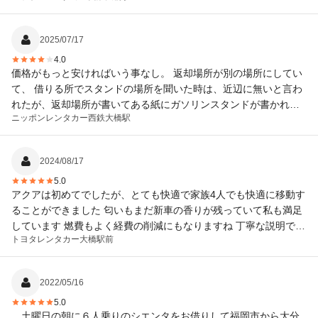
2025/07/17
4.0
価格がもっと安ければいう事なし。 返却場所が別の場所にしてい
て、 借りる所でスタンドの場所を聞いた時は、近辺に無いと言わ
れたが、返却場所が書いてある紙にガソリンスタンドが書かれて
ニッポンレンタカー
西鉄大橋駅
いたのに気付けずスタンドを探すのに手間取った。
2024/08/17
5.0
アクアは初めてでしたが、とても快適で家族4人でも快適に移動す
ることができました 匂いもまだ新車の香りが残っていて私も満足
しています 燃費もよく経費の削減にもなりますね 丁寧な説明で不
トヨタレンタカー
大橋駅前
安なく乗ることができました ありがとうございました
2022/05/16
5.0
土曜日の朝に６人乗りのシエンタをお借りして福岡市から大分