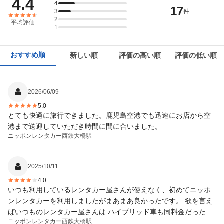
4.4
4
17
3
件
2
平均評価
1
おすすめ順
新しい順
評価の高い順
評価の低い順
2026/06/09
5.0
とても快適に旅行できました。鹿児島空港でも迅速にお店から空
港まで送迎していただき時間に間に合いました。
ニッポンレンタカー
西鉄大橋駅
2025/10/11
4.0
いつも利用しているレンタカー屋さんが使えなく、初めてニッポ
ンレンタカーを利用しましたがまあまあ良かったです。 欲を言え
ばいつものレンタカー屋さんは ハイブリッド車も同料金だったの
ニッポンレンタカー
西鉄大橋駅
で、そこが少し残念