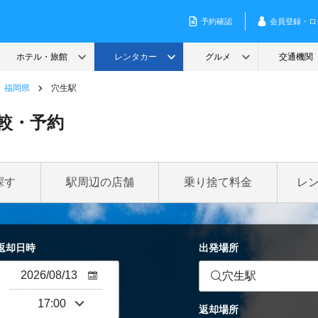
福岡県
穴生駅
較・予約
探す
駅周辺の店舗
乗り捨て料金
レ
返却日時
出発場所
穴生駅
返却場所