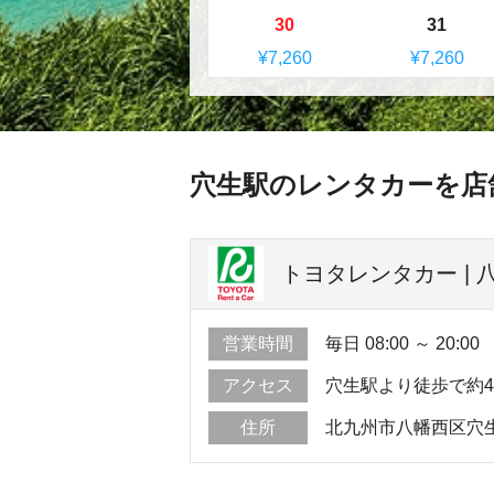
30
31
¥7,260
¥7,260
穴生駅のレンタカーを店
トヨタレンタカー | 
営業時間
毎日 08:00 ～ 20:00
アクセス
穴生駅より徒歩で約
住所
北九州市八幡西区穴生2