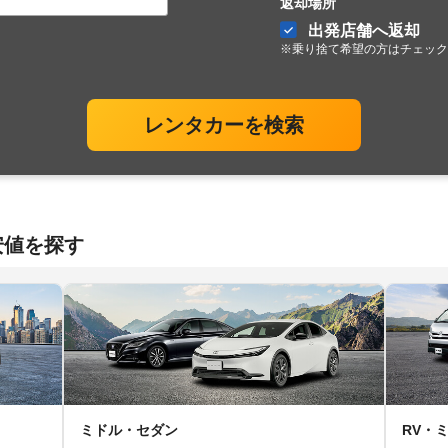
返却場所
出発店舗へ返却
※乗り捨て希望の方はチェック
レンタカーを検索
安値を探す
ミドル・セダン
RV・