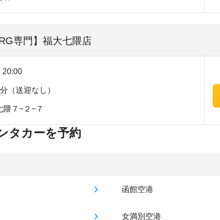
SRG専門】福大七隈店
20:00
2分（送迎なし）
隈７−２−７
ンタカーを予約
函館空港
女満別空港