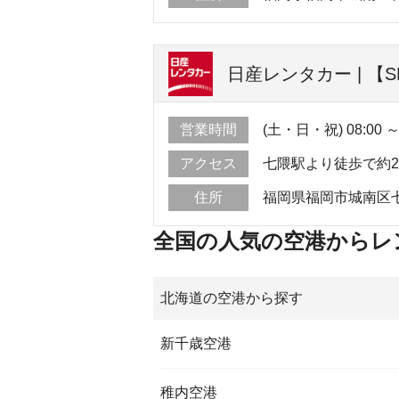
日産レンタカー | 【
営業時間
(土・日・祝) 08:00 ～ 
アクセス
七隈駅より徒歩で約
住所
福岡県福岡市城南区七
全国の人気の空港からレ
北海道の空港から探す
新千歳空港
稚内空港