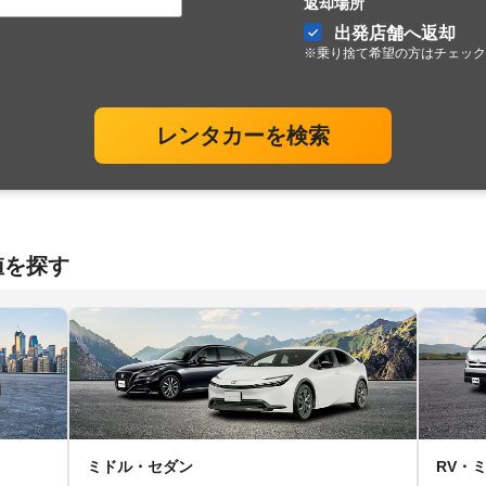
返却場所
出発店舗へ返却
※乗り捨て希望の方はチェック
レンタカーを検索
値を探す
ミドル・セダン
RV・