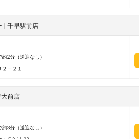
 | 千早駅前店
で約2分（送迎なし）
９２－２１
産大前店
で約3分（送迎なし）