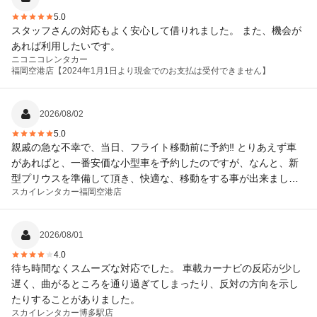
5.0
スタッフさんの対応もよく安心して借りれました。 また、機会が
あれば利用したいです。
ニコニコレンタカー
福岡空港店【2024年1月1日より現金でのお支払は受付できません】
2026/08/02
5.0
親戚の急な不幸で、当日、フライト移動前に予約‼️ とりあえず車
があればと、一番安価な小型車を予約したのですが、なんと、新
型プリウスを準備して頂き、快適な、移動をする事が出来まし
スカイレンタカー
福岡空港店
た。 ありがとうございました。
2026/08/01
4.0
待ち時間なくスムーズな対応でした。 車載カーナビの反応が少し
遅く、曲がるところを通り過ぎてしまったり、反対の方向を示し
たりすることがありました。
スカイレンタカー
博多駅店