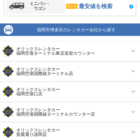
ミニバン・
最安値を検索
最安値
ワゴン
福岡市博多区のレンタカー会社から探す
オリックスレンタカー
福岡空港ターミナル東店送迎カウンター
営業時間
毎日 08:00 ～ 20:00
オリックスレンタカー
福岡空港国際線ターミナル店
アクセス
福岡空港より徒歩で約2分（送迎なし）
営業時間
毎日 09:00 ～ 18:00
住所
福岡県福岡市博多区空港前2丁目5-44
オリックスレンタカー
福岡空港口店
アクセス
福岡空港より無料送迎車で約5分
店舗詳細
店舗詳細ページはこちら
営業時間
毎日 08:00 ～ 20:00
住所
福岡市博多区半道橋2-9-34
オリックスレンタカー
福岡空港国際線ターミナルカウンター店
この店舗でレンタカーを探す
アクセス
福岡空港より無料送迎車で約5分
店舗詳細
店舗詳細ページはこちら
営業時間
毎日 09:00 ～ 18:00
住所
福岡県福岡市博多区吉塚８丁目８−６
オリックスレンタカー
筑紫通り諸岡店
この店舗でレンタカーを探す
アクセス
福岡空港より徒歩で約5分（送迎なし）
店舗詳細
店舗詳細ページはこちら