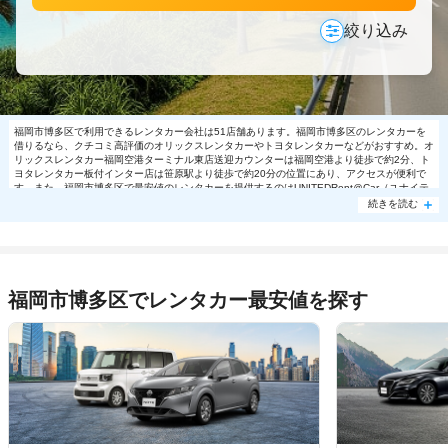
絞り込み
福岡市博多区で利用できるレンタカー会社は51店舗あります。福岡市博多区のレンタカーを
借りるなら、クチコミ高評価のオリックスレンタカーやトヨタレンタカーなどがおすすめ。オ
リックスレンタカー福岡空港ターミナル東店送迎カウンターは福岡空港より徒歩で約2分、ト
ヨタレンタカー板付インター店は笹原駅より徒歩で約20分の位置にあり、アクセスが便利で
す。また、福岡市博多区で最安値のレンタカーを提供するのはUNITEDRent＠Car（ユナイテ
ッドレンタカー）です。福岡市博多区のUNITEDRent＠Car（ユナイテッドレンタカー）では
続きを読む
日帰り利用で軽自動車4200円～の格安で利用できます。福岡市博多区で大人気の格安レンタ
カーは売り切れる場合もありますので、ご予約はお早めに。
福岡市博多区でレンタカー最安値を探す