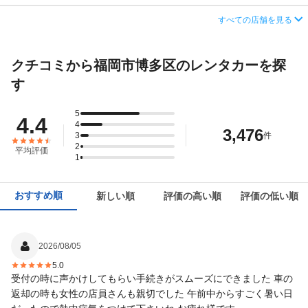
営業時間
毎日 08:00 ～ 19:00
住所
福岡市博多区大字青木739
すべての店舗を見る
この店舗でレンタカーを探す
アクセス
笹原駅より徒歩で約15分（送迎なし）
店舗詳細
店舗詳細ページはこちら
クチコミから福岡市博多区のレンタカーを探
住所
福岡市博多区諸岡２－１１－１９
この店舗でレンタカーを探す
す
店舗詳細
店舗詳細ページはこちら
5
4.4
この店舗でレンタカーを探す
4
3,476
3
件
2
平均評価
1
おすすめ順
新しい順
評価の高い順
評価の低い順
2026/08/05
5.0
受付の時に声かけしてもらい手続きがスムーズにできました 車の
返却の時も女性の店員さんも親切でした 午前中からすごく暑い日