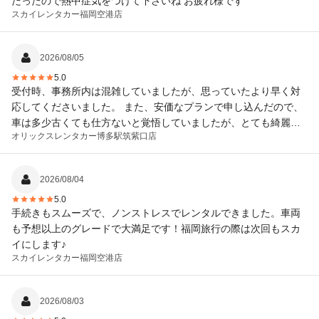
だったので熱中症気をつけて下さいね お疲れ様です
スカイレンタカー
福岡空港店
2026/08/05
5.0
受付時、事務所内は混雑していましたが、思っていたより早く対
応してくださいました。 また、安価なプランで申し込んだので、
車は多少古くても仕方ないと覚悟していましたが、とても綺麗で
オリックスレンタカー
博多駅筑紫口店
新しい車体を用意してくださいました。 お陰様で楽しい旅行を満
喫できました。ありがとうございました。とても満足していま
す。
2026/08/04
5.0
手続きもスムーズで、ノンストレスでレンタルできました。車両
も予想以上のグレードで大満足です！福岡旅行の際は次回もスカ
イにします♪
スカイレンタカー
福岡空港店
2026/08/03