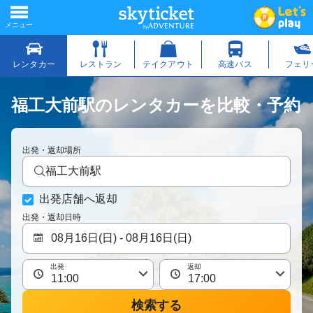
福工大前駅のレンタカーを比較・予約
出発・返却場所
福工大前駅
出発店舗へ返却
出発・返却日時
出発
返却
検索する