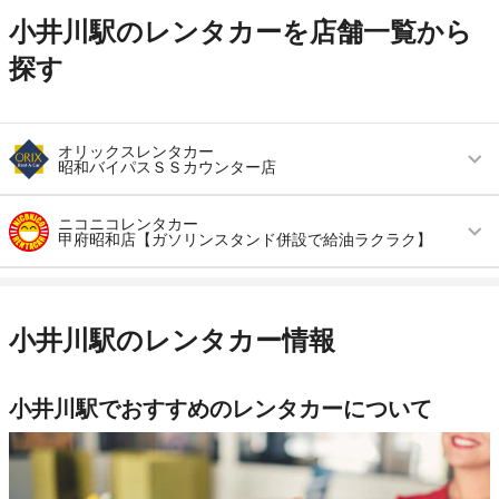
小井川駅のレンタカーを店舗一覧から
探す
オリックスレンタカー
昭和バイパスＳＳカウンター店
営業時間
毎日 09:00 ～ 19:00
ニコニコレンタカー
甲府昭和店【ガソリンスタンド併設で給油ラクラク】
アクセス
常永駅より徒歩で約18分（送迎なし）
営業時間
毎日 08:00 ～ 20:00
住所
中巨摩郡昭和町河西村西１１８４－２ ＥＮＥＯ
Ｓガソリンスタンド内
アクセス
常永駅より徒歩で約13分（送迎なし）
小井川駅のレンタカー情報
店舗詳細
店舗詳細ページはこちら
住所
中巨摩郡昭和町河東中島714-5
店舗詳細
店舗詳細ページはこちら
小井川駅でおすすめのレンタカーについて
この店舗でレンタカーを探す
この店舗でレンタカーを探す