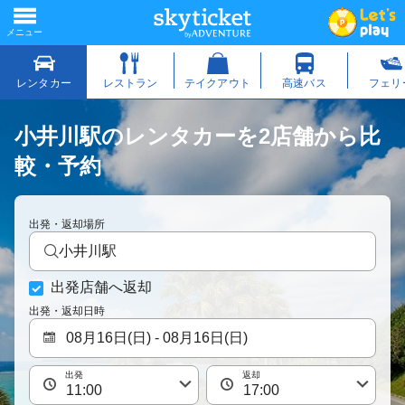
小井川駅のレンタカーを2店舗から比
較・予約
出発・返却場所
小井川駅
出発店舗へ返却
出発・返却日時
出発
返却