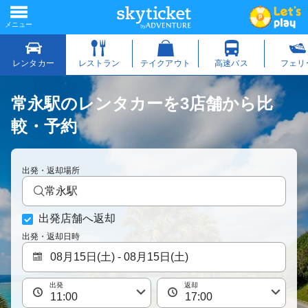
常永駅のレンタカーを3店舗から比
較・予約
出発・返却場所
常永駅
出発店舗へ返却
出発・返却日時
出発
返却