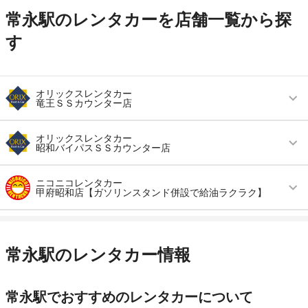
常永駅のレンタカーを店舗一覧から探
す
オリックスレンタカー
竜王ＳＳカウンター店
営業時間
毎日 09:00 ～ 19:00
オリックスレンタカー
昭和バイパスＳＳカウンター店
アクセス
竜王駅より徒歩で約40分（送迎なし）
営業時間
毎日 09:00 ～ 19:00
住所
甲斐市西八幡３６７１－１ ＥＮＥＯＳガソリン
ニコニコレンタカー
甲府昭和店【ガソリンスタンド併設で給油ラクラク】
スタンド内
アクセス
常永駅より徒歩で約18分（送迎なし）
店舗詳細
店舗詳細ページはこちら
営業時間
毎日 08:00 ～ 20:00
住所
中巨摩郡昭和町河西村西１１８４－２ ＥＮＥＯ
Ｓガソリンスタンド内
アクセス
常永駅より徒歩で約13分（送迎なし）
常永駅のレンタカー情報
この店舗でレンタカーを探す
店舗詳細
店舗詳細ページはこちら
住所
中巨摩郡昭和町河東中島714-5
店舗詳細
店舗詳細ページはこちら
常永駅でおすすめのレンタカーについて
この店舗でレンタカーを探す