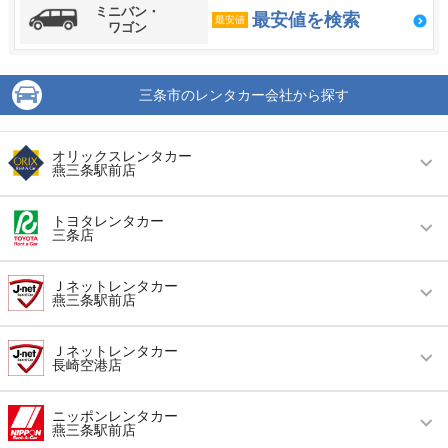
ミニバン・
最安値を検索
最安値
ワゴン
三条市のレンタカー会社から探す
オリックスレンタカー
燕三条駅前店
営業時間
毎日 08:30 ～ 19:00
トヨタレンタカー
三条店
アクセス
燕三条駅より徒歩で約2分（送迎なし）
営業時間
毎日 08:00 ～ 19:00
住所
三条市須頃３－２３
Ｊネットレンタカー
燕三条駅前店
アクセス
燕三条駅より徒歩で約1分（送迎なし）
店舗詳細
店舗詳細ページはこちら
営業時間
毎日 08:00 ～ 20:00
住所
新潟県三条市須頃2-1
Ｊネットレンタカー
長崎空港店
この店舗でレンタカーを探す
アクセス
燕三条駅より徒歩で約2分（送迎なし）
店舗詳細
店舗詳細ページはこちら
営業時間
毎日 09:00 ～ 19:00
住所
新潟県三条市須頃2-22-2
ニッポンレンタカー
燕三条駅前店
この店舗でレンタカーを探す
アクセス
長崎空港より無料送迎車で約10分
店舗詳細
店舗詳細ページはこちら