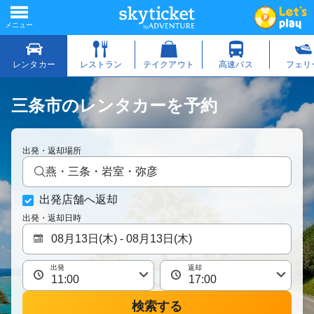
三条市のレンタカーを予約
出発・返却場所
燕・三条・岩室・弥彦
出発店舗へ返却
出発・返却日時
出発
返却
検索する