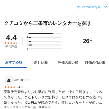
営業時間
毎日 08:00 ～ 19:00
住所
長崎県大村市協和町722-5
すべての店舗を見る
この店舗でレンタカーを探す
アクセス
燕三条駅より徒歩で約3分（送迎なし）
店舗詳細
店舗詳細ページはこちら
クチコミから三条市のレンタカーを探す
住所
新潟県三条市須頃２丁目６番地
この店舗でレンタカーを探す
店舗詳細
店舗詳細ページはこちら
5
4.4
4
26
3
件
この店舗でレンタカーを探す
2
平均評価
1
おすすめ順
新しい順
評価の高い順
評価の低い順
2026/06/17
4.0
受取予定時刻より少し早めに到着したが、快く手続きをしてくれ
て良かった。またドリンクの無料サービスで好きなものを選べて
嬉しかった。 CarPlayが接続できず、慣れないカーナビが使いづ
オリックスレンタカー
燕三条駅前店
らかった。