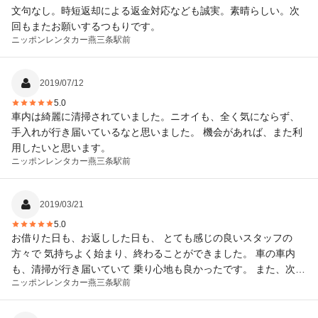
文句なし。時短返却による返金対応なども誠実。素晴らしい。次
回もまたお願いするつもりです。
ニッポンレンタカー
燕三条駅前
2019/07/12
5.0
車内は綺麗に清掃されていました。ニオイも、全く気にならず、
手入れが行き届いているなと思いました。 機会があれば、また利
用したいと思います。
ニッポンレンタカー
燕三条駅前
2019/03/21
5.0
お借りた日も、お返しした日も、 とても感じの良いスタッフの
方々で 気持ちよく始まり、終わることができました。 車の車内
も、清掃が行き届いていて 乗り心地も良かったです。 また、次回
ニッポンレンタカー
燕三条駅前
帰省する際も利用したいと思います。