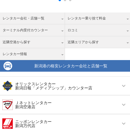
レンタカー会社・店舗一覧
レンタカー乗り捨て料金
ターミナル内受付カウンター
ロコミ
近隣空港から探す
近隣エリアから探す
レンタカー情報
新潟港の格安レンタカー会社と店舗一覧
オリックスレンタカー
新潟日報「メディアシップ」カウンター店
営業時間
毎日 10:00 ～ 18:00
Ｊネットレンタカー
新潟空港店
アクセス
新潟駅より徒歩で約10分（送迎なし）
営業時間
毎日 08:00 ～ 20:00
住所
新潟市中央区万代３－１－１ メディアシップ１
ニッポンレンタカー
新潟万代店
Ｆ「えん」内
アクセス
新潟空港より車で約5分（送迎なし）