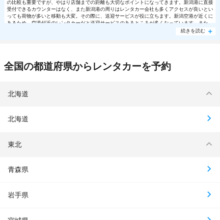
の比較も重要ですが、やはり店舗までの距離も大切なポイントになってきます。新潟港に直接
受付できるカウンターはなく、また新潟港の周りはレンタカー会社も多くアクセスが良いとい
っても荷物が多いと移動も大変。その際に、送迎サービスが役に立ちます。新潟空港が近くに
あるため、空港付近のレンタカーだと送迎サービスのあるところが多くなっています。また、
オリックスレンタカーは事前に予約をしておけば柔軟に対応してくれるとのこと。ただし、店
続きを読む
舗によっても対応が異なる可能性があるので、そこもふまえて予約の際にきちんと確認してお
くことがおすすめです。
全国の都道府県からレンタカーを予約
北海道
北海道
東北
青森県
岩手県