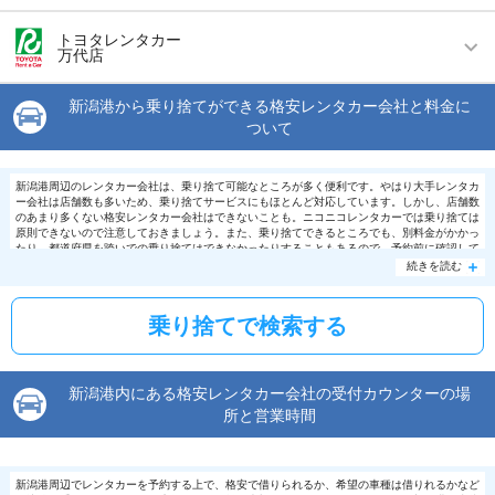
店舗詳細
店舗詳細ページはこちら
営業時間
(月〜金) 08:00 ～ 19:00 / (土・日・祝) 08:00 ～
住所
新潟県新潟市東区物見山2丁目13番8号
トヨタレンタカー
18:00
万代店
店舗詳細
店舗詳細ページはこちら
この店舗でレンタカーを探す
アクセス
新潟駅より徒歩で約6分（送迎なし）
営業時間
毎日 08:00 ～ 19:00
新潟港から乗り捨てができる格安レンタカー会社と料金に
住所
新潟県新潟市中央区万代１－１－２２
この店舗でレンタカーを探す
ついて
アクセス
新潟駅より徒歩で約15分（送迎なし）
店舗詳細
店舗詳細ページはこちら
住所
新潟県新潟市中央区万代4-9-4
新潟港周辺のレンタカー会社は、乗り捨て可能なところが多く便利です。やはり大手レンタカ
ー会社は店舗数も多いため、乗り捨てサービスにもほとんど対応しています。しかし、店舗数
店舗詳細
店舗詳細ページはこちら
のあまり多くない格安レンタカー会社はできないことも。ニコニコレンタカーでは乗り捨ては
この店舗でレンタカーを探す
原則できないので注意しておきましょう。また、乗り捨てできるところでも、別料金がかかっ
たり、都道府県を跨いでの乗り捨てはできなかったりすることもあるので、予約前に確認して
おきましょう。サービス内容も各社によって様々な条件が付けられているので、チェックして
続きを読む
この店舗でレンタカーを探す
おきたいところ。乗り捨てができると、わざわざ借りた場所へ戻る手間が省けるのでフレキシ
ブルに動ける上に、トータルコストで見たときに格安になる場合もあります。ガソリン代など
も含めた上で料金の比較・予約をおすすめします。
乗り捨てで検索する
新潟港内にある格安レンタカー会社の受付カウンターの場
所と営業時間
新潟港周辺でレンタカーを予約する上で、格安で借りられるか、希望の車種は借りれるかなど