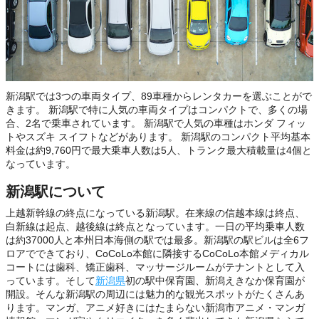
新潟駅では3つの車両タイプ、89車種からレンタカーを選ぶことがで
きます。 新潟駅で特に人気の車両タイプはコンパクトで、多くの場
合、2名で乗車されています。 新潟駅で人気の車種はホンダ フィッ
トやスズキ スイフトなどがあります。 新潟駅のコンパクト平均基本
料金は約9,760円で最大乗車人数は5人、トランク最大積載量は4個と
なっています。
新潟駅について
上越新幹線の終点になっている新潟駅。在来線の信越本線は終点、
白新線は起点、越後線は終点となっています。一日の平均乗車人数
は約37000人と本州日本海側の駅では最多。新潟駅の駅ビルは全6フ
ロアでできており、CoCoLo本館に隣接するCoCoLo本館メディカル
コートには歯科、矯正歯科、マッサージルームがテナントとして入
っています。そして
新潟県
初の駅中保育園、新潟えきなか保育園が
開設。そんな新潟駅の周辺には魅力的な観光スポットがたくさんあ
ります。マンガ、アニメ好きにはたまらない新潟市アニメ・マンガ