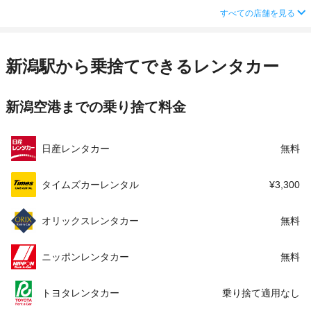
（送迎なし）
店舗詳細
店舗詳細ページはこちら
営業時間
毎日 09:00 ～ 18:00
すべての店舗を見る
住所
新潟市中央区鳥屋野２－１２－１８ 昭和シェル
アクセス
新潟駅より車で約10分（送迎なし）
県庁前ＳＳ内
この店舗でレンタカーを探す
住所
新潟市東区紫竹３－４－１
新潟駅から乗捨てできるレンタカー
店舗詳細
店舗詳細ページはこちら
店舗詳細
店舗詳細ページはこちら
この店舗でレンタカーを探す
新潟空港までの乗り捨て料金
この店舗でレンタカーを探す
日産レンタカー
無料
タイムズカーレンタル
¥3,300
オリックスレンタカー
無料
ニッポンレンタカー
無料
トヨタレンタカー
乗り捨て適用なし