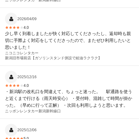
ニッポンレンタカー
新潟新幹線口
2026/04/09
4.0
少し早く到着しましたが快く対応してくださったし、返却時も親
切に手際よく対応をしてくださったので、またぜひ利用したいと
思いました！
ニコニコレンタカー
新潟旧市場前店【ガソリンスタンド併設で給油ラクラク】
2025/12/16
4.0
・新潟駅の改札口を間違えて、ちょっと迷った。 駅通路を使う
と近くまで行ける（雨天時安心） ・受付時、混雑して時間が掛か
った。（早めに行って正解） ・次回も利用しようと思います。
ニッポンレンタカー
新潟新幹線口
2025/12/06
5.0