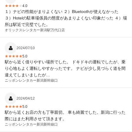
4.0
１）ナビの性能がまりよくない ２）Bluetoothが使えなかった
３）Hotelの駐車場係員の態度があまりよくない印象だった ４）場
所は駅近で完璧でした。
オリックスレンタカー
新潟駅万代口店
2024/07/10
5.0
駅から近く借りやすい場所でした。 ドキドキの運転でしたが、乗
り心地もよく運転しやすかったです。 ナビが少し見づらく道を間
違えてしまいましたが…
ニッポンレンタカー
新潟新幹線口
2024/04/12
5.0
駅から近くお店の方も丁寧親切。 車も綺麗でした。新潟に行った
際にはまた利用させて頂きます。
ニッポンレンタカー
新潟新幹線口