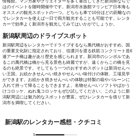
情報館。マンガ家やクリエイターを多く輩出してきた新潟県ならで
はのイベントを随時開催中です。新潟市水族館マリンピア日本海も
オススメの観光スポットの一つ。どちらも車で10分ほどの距離なの
でレンタカーを使えば一日で両方観光することも可能です。レンタ
カーで効率よく新潟市を観光してみてはいかがでしょうか。
新潟駅周辺のドライブスポット
新潟駅周辺をレンタカーでドライブするなら萬代橋がおすすめ。国
の重要文化財に指定されており、信濃川を渡る鉄筋コンクリート造6
連アーチ橋は趣があり歴史を感じられます。新潟市のシンボルであ
るこの萬代橋は橋から見る景色も綺麗ですが、遠くからこの橋を見
るのも絶景です。そしてもう一つのおすすめスポットは新潟せんべ
い王国。お絵かきせんべい焼きやせんべい味付けの体験、工場見学
ができます。お絵かき焼きせんべいの体験は特製の箱やバルーンに
入れて持って帰ることもできますよ。名物せんべいソフトやばかう
けコロッケ、ぬれ鬼コロッケもぜひ試してください。このように新
潟駅周辺には魅力的なスポットが豊富。ぜひレンタカーを借りて新
潟市を満喫してください。
新潟駅のレンタカー感想・クチコミ
5