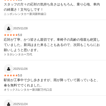
スタッフの方々の応対の気持ち良さはもちろん、乗り心地、車内
の綺麗さ！文句なしです！
ニッポンレンタカー
新潟新幹線口
2025/11/28
5.0
応対が丁寧、かつ皆さん親切です。車椅子の高齢の母親も絶賛し
ていました。新潟はまた来ることもあるので、次回もこちらにお
願いしようと思います。
トヨタレンタカー
万代
2025/11/26
5.0
駅前が工事中で少し歩きますが、雨が降っていて困っていると、
傘を無料ででくれました。
オリックスレンタカー
新潟駅万代口店
2025/11/24