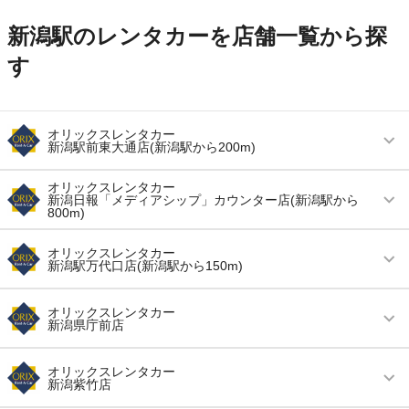
新潟駅のレンタカーを店舗一覧から探
す
オリックスレンタカー
新潟駅前東大通店(新潟駅から200m)
営業時間
(月〜金) 09:00 ～ 19:00 / (土・日・祝) 09:00 ～
オリックスレンタカー
新潟日報「メディアシップ」カウンター店(新潟駅から
18:00
800m)
アクセス
新潟駅より徒歩で約2分（送迎なし）
営業時間
毎日 10:00 ～ 18:00
オリックスレンタカー
新潟駅万代口店(新潟駅から150m)
住所
新潟県新潟市中央区東大通１丁目３番１号 ＩＮ
アクセス
新潟駅より徒歩で約10分（送迎なし）
ＰＥＸ新潟ビルディング１階
営業時間
(月〜金) 09:00 ～ 19:00 / (土・日・祝) 09:00 ～
住所
新潟市中央区万代３－１－１ メディアシップ１
オリックスレンタカー
店舗詳細
店舗詳細ページはこちら
18:00
新潟県庁前店
Ｆ「えん」内
アクセス
新潟駅より徒歩で約1分（送迎なし）
店舗詳細
店舗詳細ページはこちら
この店舗でレンタカーを探す
営業時間
毎日 09:00 ～ 18:00
オリックスレンタカー
新潟紫竹店
住所
新潟市中央区弁天１－２－４
アクセス
新潟交通バス下鳥屋野バス停より徒歩で約1分
この店舗でレンタカーを探す