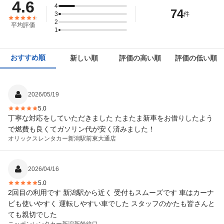
4.6
4
74
3
件
2
平均評価
1
おすすめ順
新しい順
評価の高い順
評価の低い順
2026/05/19
5.0
丁寧な対応をしていただきました たまたま新車をお借りしたよう
で燃費も良くてガソリン代が安く済みました！
オリックスレンタカー
新潟駅前東大通店
2026/04/16
5.0
2回目の利用です 新潟駅から近く 受付もスムーズです 車はカーナ
ビも使いやすく 運転しやすい車でした スタッフのかたも皆さんと
ても親切でした