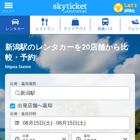
新潟駅のレンタカーを20店舗から比
較・予約
Niigata Station
出発・返却場所
新潟駅
出発店舗へ返却
出発・返却日時
出発
返却