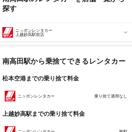
探す
ニッポンレンタカー
上越妙高駅前店
営業時間
毎日 08:00 ～ 19:00
アクセス
上越妙高駅より徒歩で約1分（送迎なし）
南高田駅から乗捨てできるレンタカー
住所
新潟県上越市大和５丁目１番１号
松本空港までの乗り捨て料金
店舗詳細
店舗詳細ページはこちら
この店舗でレンタカーを探す
ニッポンレンタカー
乗り捨て適用なし
上越妙高駅までの乗り捨て料金
ニッポンレンタカー
無料