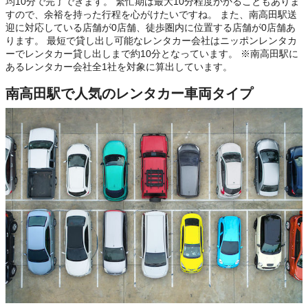
均10分で完了できます。 繁忙期は最大10分程度かかることもありま
すので、余裕を持った行程を心がけたいですね。 また、南高田駅送
迎に対応している店舗が0店舗、徒歩圏内に位置する店舗が0店舗あ
ります。 最短で貸し出し可能なレンタカー会社はニッポンレンタカ
ーでレンタカー貸し出しまで約10分となっています。 ※南高田駅に
あるレンタカー会社全1社を対象に算出しています。
南高田駅で人気のレンタカー車両タイプ