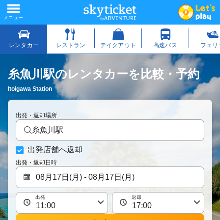
糸魚川駅のレンタカーを比較・予約
Itoigawa Station
出発・返却場所
糸魚川駅
出発店舗へ返却
出発・返却日時
出発
返却