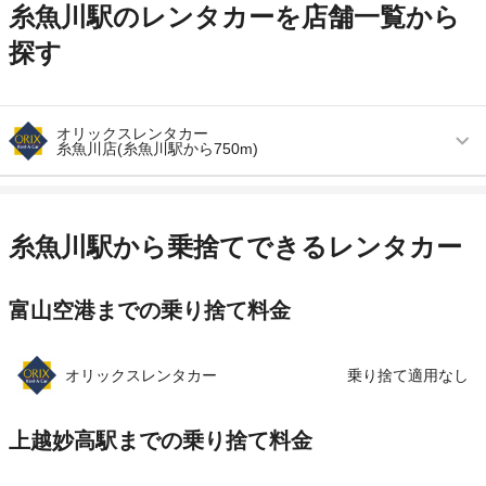
糸魚川駅のレンタカーを店舗一覧から
探す
オリックスレンタカー
糸魚川店(糸魚川駅から750m)
営業時間
毎日 08:00 ～ 18:00
アクセス
糸魚川駅より徒歩で約13分（送迎なし）
糸魚川駅から乗捨てできるレンタカー
住所
糸魚川市寺町３－１０－３９
富山空港までの乗り捨て料金
店舗詳細
店舗詳細ページはこちら
この店舗でレンタカーを探す
オリックスレンタカー
乗り捨て適用なし
上越妙高駅までの乗り捨て料金