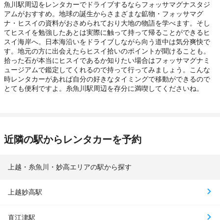
魚川駅周辺をレンタカーでドライブするならフォッサマグナスタジ
アムがおすすめ。地球の誕生からさまざまな鉱物・フォッサマグ
ナ・ヒスイの資料がおさめられており大地の物語を学べます。そし
てヒスイを勉強したあとは実際に触って持って帰ることができるヒ
スイ海岸へ。日本海沿いをドライブしながら向う道中は気分爽快で
す。地元の方に出会えたらヒスイ拾いのポイントが聞けることも。
拾った石が本当にヒスイであるか知りたい場合はフォッサマグナミ
ュージアムで鑑定してくれるので持って行ってみましょう。こんな
時レンタカーがあれば自分の好きなタイミングで移動ができるので
とても便利ですよ。糸魚川駅周辺を存分に満喫してくださいね。
近隣の駅からレンタカーを予約
上越・糸魚川・妙高エリアの駅から探す
上越妙高駅
直江津駅