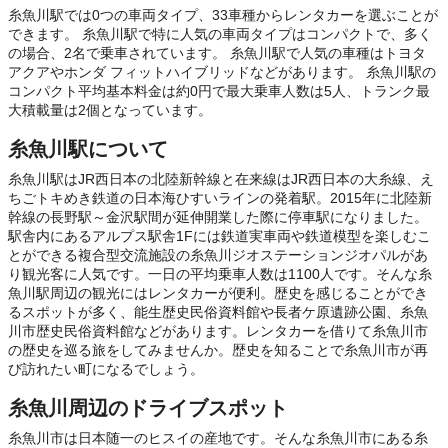
糸魚川駅では0つの車両タイプ、33車種からレンタカーを選ぶことが
できます。 糸魚川駅で特に人気の車両タイプはコンパクトで、多く
の場合、2名で乗車されています。 糸魚川駅で人気の車種はトヨタ
アクアやホンダ フィットハイブリッドなどがあります。 糸魚川駅の
コンパクト平均基本料金は約0円で最大乗車人数は5人、トランク最
大積載量は2個となっています。
糸魚川駅について
糸魚川駅はJR西日本の北陸新幹線と在来線はJR西日本の大糸線、え
ちごトキめき鉄道の日本海ひすいラインの発着駅。2015年に北陸新
幹線の長野駅～金沢駅間が延伸開業した際に停車駅になりました。
駅舎内にあるアルプス駅舎1Fには鉄道実車両や鉄道模型を楽しむこ
とができる複合型交流施設の糸魚川ジオステーションジオパルがあ
り観光客に人気です。一日の平均乗車人数は1100人です。そんな糸
魚川駅周辺の観光にはレンタカーが便利。歴史を感じることができ
るスポットが多く、能生歴史民俗資料館や長者ケ原遺跡公園、糸魚
川市歴史民俗資料館などがあります。レンタカーを借りて糸魚川市
の歴史を巡る旅をしてみませんか。歴史を知ることで糸魚川市が再
び訪れたい町になるでしょう。
糸魚川周辺のドライブスポット
糸魚川市は日本随一のヒスイの産地です。そんな糸魚川市にある糸