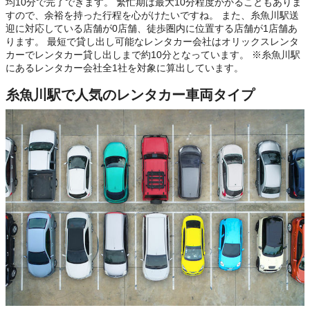
均10分で完了できます。 繁忙期は最大10分程度かかることもありま
すので、余裕を持った行程を心がけたいですね。 また、糸魚川駅送
迎に対応している店舗が0店舗、徒歩圏内に位置する店舗が1店舗あ
ります。 最短で貸し出し可能なレンタカー会社はオリックスレンタ
カーでレンタカー貸し出しまで約10分となっています。 ※糸魚川駅
にあるレンタカー会社全1社を対象に算出しています。
糸魚川駅で人気のレンタカー車両タイプ