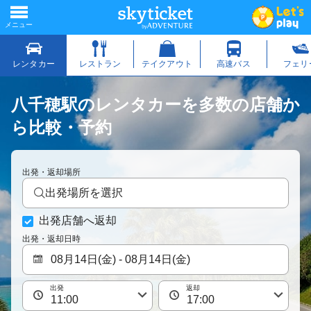
八千穂駅のレンタカーを多数の店舗か
ら比較・予約
出発・返却場所
出発場所を選択
出発店舗へ返却
出発・返却日時
出発
返却