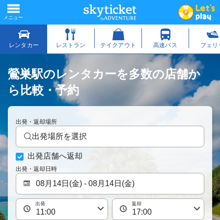
鶯巣駅のレンタカーを多数の店舗か
ら比較・予約
出発・返却場所
出発場所を選択
出発店舗へ返却
出発・返却日時
出発
返却