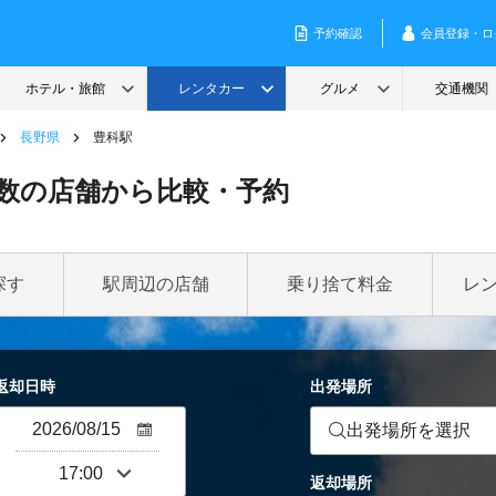
長野県
豊科駅
数の店舗から比較・予約
探す
駅周辺の店舗
乗り捨て料金
レ
返却日時
出発場所
出発場所を選択
返却場所