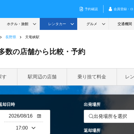
長野県
天竜峡駅
多数の店舗から比較・予約
探す
駅周辺の店舗
乗り捨て料金
レ
返却日時
出発場所
出発場所を選択
返却場所