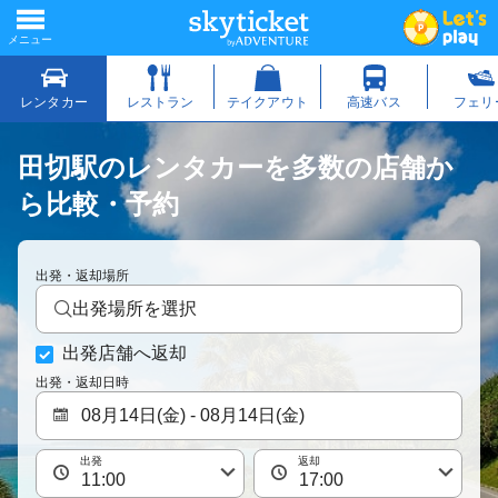
田切駅のレンタカーを多数の店舗か
ら比較・予約
出発・返却場所
出発場所を選択
出発店舗へ返却
出発・返却日時
出発
返却