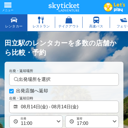
田立駅のレンタカーを多数の店舗か
ら比較・予約
出発・返却場所
出発場所を選択
出発店舗へ返却
出発・返却日時
出発
返却