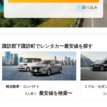
絞り込み
諏訪郡下諏訪町でレンタカー最安値を探す
軽自動車・コンパクト
ミドル・セダ
最安値を検索〜
4人乗り
5