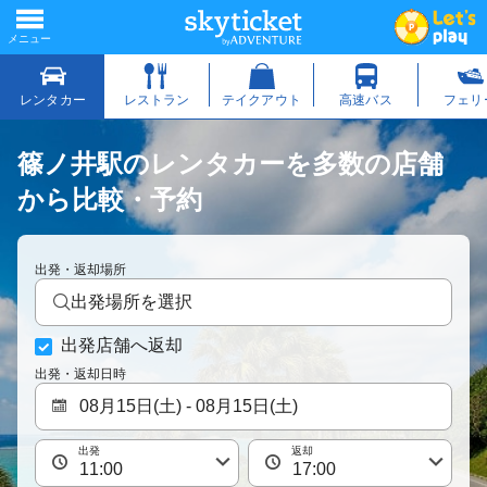
篠ノ井駅のレンタカーを多数の店舗
から比較・予約
出発・返却場所
出発場所を選択
出発店舗へ返却
出発・返却日時
出発
返却