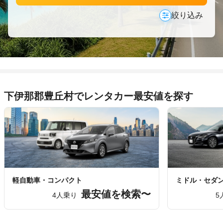
絞り込み
下伊那郡豊丘村でレンタカー最安値を探す
軽自動車・コンパクト
ミドル・セダ
最安値を検索〜
4人乗り
5