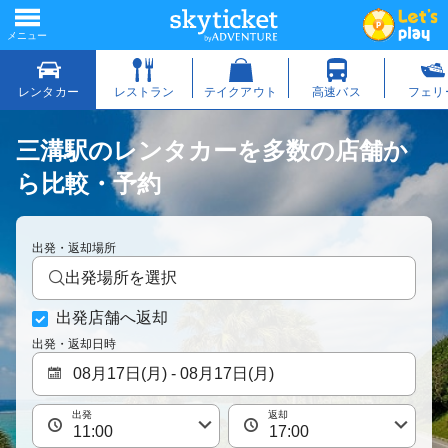
三溝駅のレンタカーを多数の店舗か
ら比較・予約
出発・返却場所
出発場所を選択
出発店舗へ返却
出発・返却日時
出発
返却