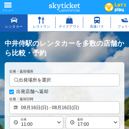
中井侍駅のレンタカーを多数の店舗か
ら比較・予約
出発・返却場所
出発場所を選択
出発店舗へ返却
出発・返却日時
出発
返却