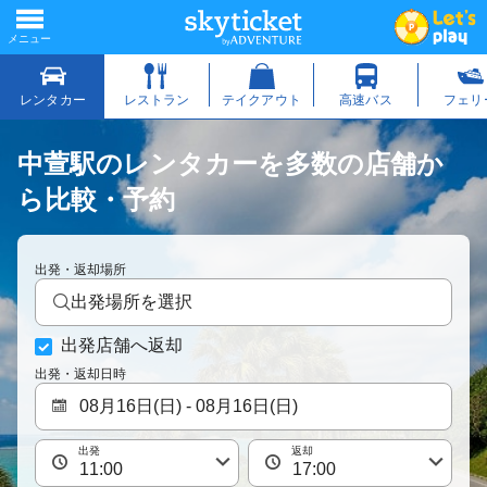
中萱駅のレンタカーを多数の店舗か
ら比較・予約
出発・返却場所
出発場所を選択
出発店舗へ返却
出発・返却日時
出発
返却