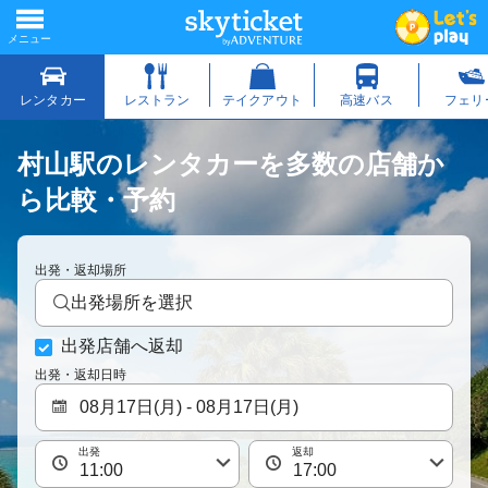
村山駅のレンタカーを多数の店舗か
ら比較・予約
出発・返却場所
出発場所を選択
出発店舗へ返却
出発・返却日時
出発
返却