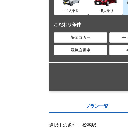
～4人乗り
～5人乗り
こだわり条件
エコカー
電気自動車
プラン一覧
選択中の条件：
松本駅