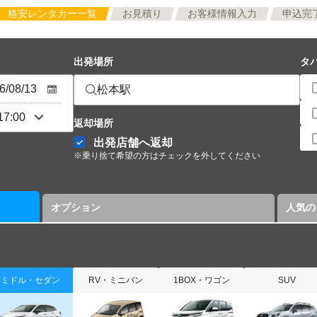
格安レンタカー一覧
お見積り
お客様情報入力
申込完
出発場所
タ
松本駅
返却場所
出発店舗へ返却
※乗り捨て希望の方はチェックを外してください
オプション
人気の
ミドル・セダン
RV・ミニバン
1BOX・ワゴン
SUV