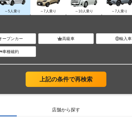
～5人乗り
～7人乗り
～10人乗り
～7人乗り
オープンカー
高級車
輸入車
車種確約
上記の条件で再検索
店舗から探す