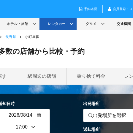
長野県
小町屋駅
多数の店舗から比較・予約
探す
駅周辺の店舗
乗り捨て料金
レ
返却日時
出発場所
出発場所を選択
返却場所