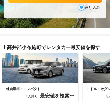
絞り込み
上高井郡小布施町でレンタカー最安値を探す
軽自動車・コンパクト
ミドル・セダ
最安値を検索〜
4人乗り
5