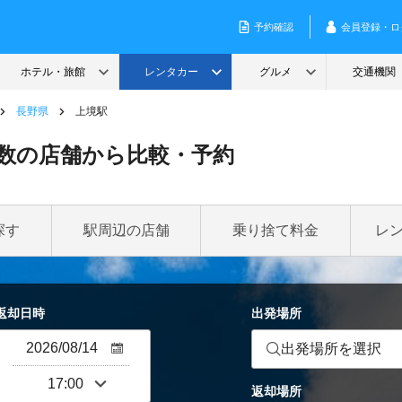
長野県
上境駅
数の店舗から比較・予約
探す
駅周辺の店舗
乗り捨て料金
レ
返却日時
出発場所
出発場所を選択
返却場所