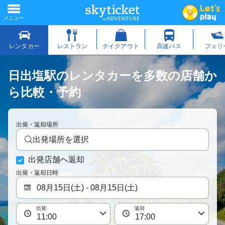
日出塩駅のレンタカーを多数の店舗か
ら比較・予約
出発・返却場所
出発場所を選択
出発店舗へ返却
出発・返却日時
出発
返却