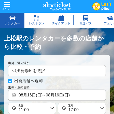
上松駅のレンタカーを多数の店舗か
ら比較・予約
出発・返却場所
出発場所を選択
出発店舗へ返却
出発・返却日時
出発
返却