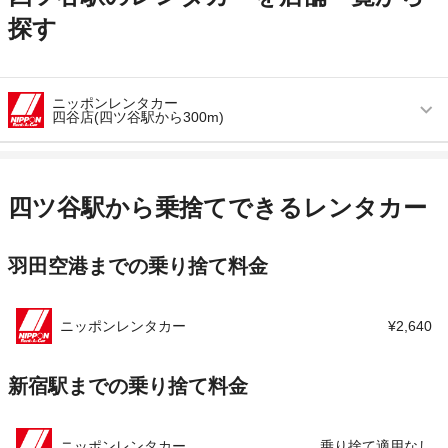
探す
ニッポンレンタカー
四谷店(四ツ谷駅から300m)
営業時間
毎日 08:00 ～ 20:00
アクセス
四ツ谷駅より徒歩で約3分（送迎なし）
四ツ谷駅から乗捨てできるレンタカー
住所
東京都新宿区四谷１－２３－６
羽田空港までの乗り捨て料金
店舗詳細
店舗詳細ページはこちら
この店舗でレンタカーを探す
ニッポンレンタカー
¥2,640
新宿駅までの乗り捨て料金
ニッポンレンタカー
乗り捨て適用なし