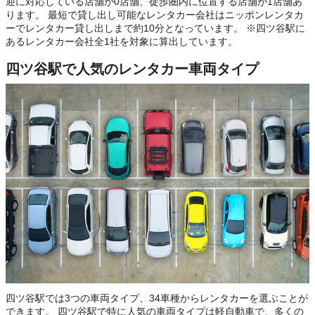
迎に対応している店舗が0店舗、徒歩圏内に位置する店舗が1店舗あ
ります。 最短で貸し出し可能なレンタカー会社はニッポンレンタカ
ーでレンタカー貸し出しまで約10分となっています。 ※四ツ谷駅に
あるレンタカー会社全1社を対象に算出しています。
四ツ谷駅で人気のレンタカー車両タイプ
四ツ谷駅では3つの車両タイプ、34車種からレンタカーを選ぶことが
できます。 四ツ谷駅で特に人気の車両タイプは軽自動車で、多くの