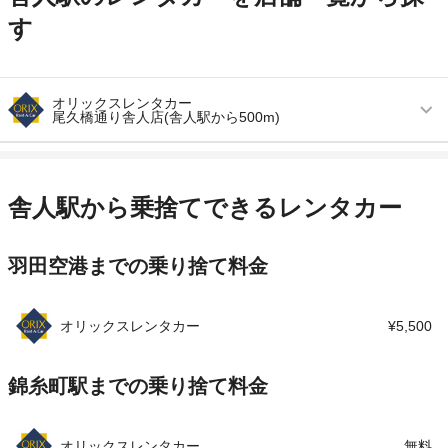
す
オリックスレンタカー
尾久橋通り舎人店(舎人駅から500m)
営業時間
毎日 09:00 ～ 19:00
アクセス
舎人駅より徒歩で約7分（送迎なし）
舎人駅から乗捨てできるレンタカー
住所
足立区舎人２－１１－６
羽田空港までの乗り捨て料金
店舗詳細
店舗詳細ページはこちら
この店舗でレンタカーを探す
オリックスレンタカー
¥5,500
錦糸町駅までの乗り捨て料金
オリックスレンタカー
無料