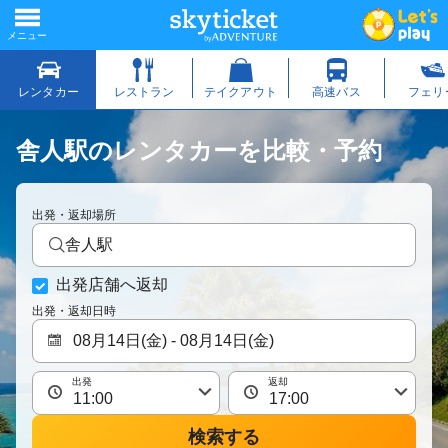
舎人駅のレンタカーを比較・予約
出発・返却場所
舎人駅
出発店舗へ返却
出発・返却日時
出発
返却
検索する