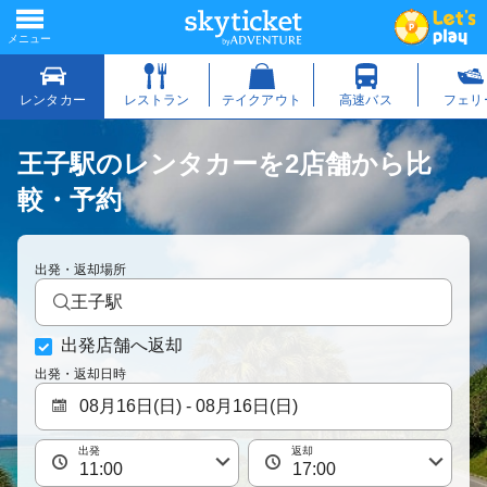
王子駅のレンタカーを2店舗から比
較・予約
出発・返却場所
王子駅
出発店舗へ返却
出発・返却日時
出発
返却