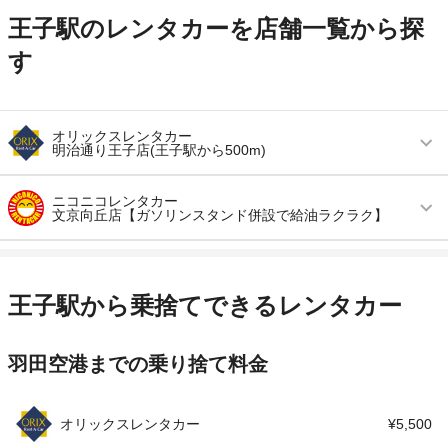
王子駅のレンタカーを店舗一覧から探
す
オリックスレンタカー
明治通り王子店(王子駅から500m)
営業時間
毎日 09:00 ～ 19:00
ニコニコレンタカー
文京向丘店【ガソリンスタンド併設で給油ラクラク】
アクセス
最寄り空港より徒歩で約9分（送迎なし）
営業時間
毎日 08:00 ～ 20:00
住所
北区堀船１－１５－８
アクセス
東大前駅より徒歩で約5分（送迎なし）
店舗詳細
店舗詳細ページはこちら
王子駅から乗捨てできるレンタカー
住所
文京区向丘1-7-11
この店舗でレンタカーを探す
羽田空港までの乗り捨て料金
店舗詳細
店舗詳細ページはこちら
この店舗でレンタカーを探す
オリックスレンタカー
¥5,500