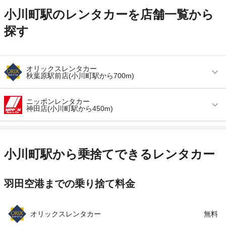
小川町駅のレンタカーを店舗一覧から
探す
オリックスレンタカー
秋葉原駅前店(小川町駅から700m)
営業時間
毎日 08:00 ～ 20:00
ニッポンレンタカー
神田店(小川町駅から450m)
アクセス
秋葉原駅より徒歩で約3分（送迎なし）
営業時間
毎日 08:00 ～ 20:00
住所
東京都千代田区外神田4-14-1 秋葉原ＵＤＸ地下
1階
アクセス
神田駅より徒歩で約4分（送迎なし）
小川町駅から乗捨てできるレンタカー
店舗詳細
店舗詳細ページはこちら
住所
東京都千代田区神田東松下町４６番地
羽田空港までの乗り捨て料金
店舗詳細
店舗詳細ページはこちら
この店舗でレンタカーを探す
この店舗でレンタカーを探す
オリックスレンタカー
無料