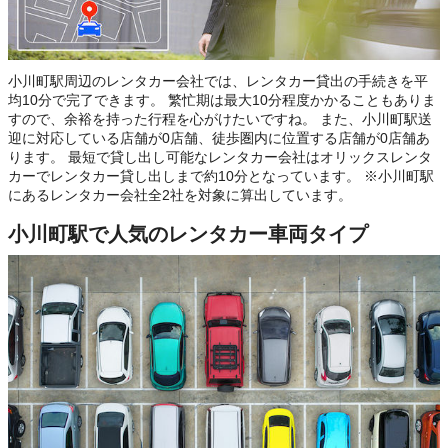
小川町駅周辺のレンタカー会社では、レンタカー貸出の手続きを平
均10分で完了できます。 繁忙期は最大10分程度かかることもありま
すので、余裕を持った行程を心がけたいですね。 また、小川町駅送
迎に対応している店舗が0店舗、徒歩圏内に位置する店舗が0店舗あ
ります。 最短で貸し出し可能なレンタカー会社はオリックスレンタ
カーでレンタカー貸し出しまで約10分となっています。 ※小川町駅
にあるレンタカー会社全2社を対象に算出しています。
小川町駅で人気のレンタカー車両タイプ