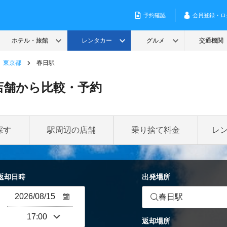
東京都
春日駅
店舗から比較・予約
探す
駅周辺の店舗
乗り捨て料金
レ
返却日時
出発場所
春日駅
返却場所