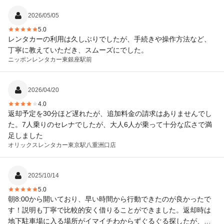
2026/05/05
5.0
レンタカーの利用は久しぶりでしたが、手続きや操作方法など、
丁寧に教えていただき、スムーズにでした。
ニッポンレンタカー
東銀座駅前
2026/04/20
4.0
返却予定を30分ほど遅れたが、追加料金の請求はありませんでし
た。7人乗りのセレナでしたが、大人6人が乗って十分な広さで満
足しました
オリックスレンタカー
東京駅八重洲口店
2025/10/14
5.0
朝8:00から開いており、早い時間から行動できたのが良かったで
す！説明も丁寧で比較的安く借りることができました。返却時は
地下駐車場に入る場所がイマイチわからずぐるぐる探したが、無