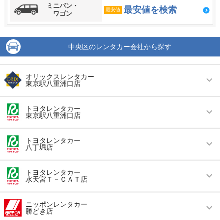
ミニバン・
最安値を検索
最安値
ワゴン
中央区のレンタカー会社から探す
オリックスレンタカー
東京駅八重洲口店
営業時間
毎日 08:00 ～ 20:00
トヨタレンタカー
東京駅八重洲口店
アクセス
東京駅より徒歩で約5分（送迎なし）
営業時間
毎日 08:00 ～ 20:00
住所
中央区八重洲２－１ 東京駅八重洲地下街
トヨタレンタカー
八丁堀店
アクセス
東京駅より徒歩で約3分（送迎なし）
店舗詳細
店舗詳細ページはこちら
営業時間
毎日 08:00 ～ 20:00
住所
中央区八重洲2-1八重洲地下街中1号 外堀地下3番
トヨタレンタカー
水天宮Ｔ－ＣＡＴ店
通り
この店舗でレンタカーを探す
アクセス
八丁堀駅より徒歩で約1分（送迎なし）
店舗詳細
店舗詳細ページはこちら
営業時間
毎日 08:00 ～ 20:00
住所
東京都中央区八丁堀4-10-2【050-3132-1037店舗
ニッポンレンタカー
勝どき店
からの着信番号】
アクセス
水天宮前駅より徒歩で約1分（送迎なし）