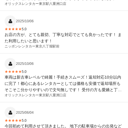
オリックスレンタカー
東京駅八重洲口店
事返せました！対応もスムーズでした。ありがとうございます！
2025/10/06
5.0
お店の方が、とても親切、丁寧な対応でとても良かったです！ ま
た利用したいと思います！
ニッポンレンタカー
東京八丁堀駅前
2025/10/06
5.0
車両は新古車レベルで綺麗！手続きスムーズ！返却対応10分以内
に完了！都心にあるレンタカーとしては価格も安価で返却場所も
そこそこ分かりやすいので文句無しです！ 受付の方も愛嬌と丁寧
オリックスレンタカー
東京駅八重洲口店
さがあったので◎！ 強いて言えば、受付（お店）の場所が地下な
ので、地下通路で迷う人は注意かな。
2025/06/04
5.0
今回初めて利用させて頂きました。 地下の駐車場からの出発など