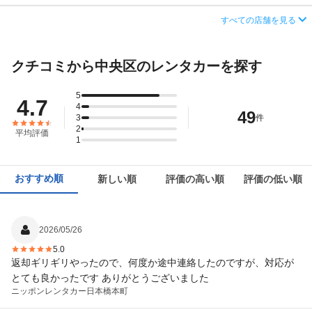
この店舗でレンタカーを探す
店舗詳細
店舗詳細ページはこちら
営業時間
(月〜木) 08:00 ～ 20:00 / (金) 08:00 ～ 22:00 /
住所
東京都中央区日本橋箱崎町42-1東京シティエアタ
すべての店舗を見る
(土・日・祝) 08:00 ～ 22:00
ーミナル（T-CAT）地下1F
この店舗でレンタカーを探す
アクセス
勝どき駅より徒歩で約1分（送迎なし）
店舗詳細
店舗詳細ページはこちら
クチコミから中央区のレンタカーを探す
住所
東京都中央区勝どき１－８－１ 勝どきビュータ
ワー１０５ｂ
この店舗でレンタカーを探す
5
4.7
4
49
店舗詳細
店舗詳細ページはこちら
3
件
2
平均評価
1
この店舗でレンタカーを探す
おすすめ順
新しい順
評価の高い順
評価の低い順
2026/05/26
5.0
返却ギリギリやったので、何度か途中連絡したのですが、対応が
とても良かったです ありがとうございました
ニッポンレンタカー
日本橋本町