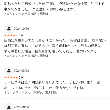
変わった利用形式でしたが 丁寧にご説明いただき快適に利用する
事ができました。 また宜しくお願い致します。
トヨタレンタカー
東京駅八重洲口
2024/10/26
4.0
店舗は八重チカで少し分かりにくかった。 接客は普通。 駐車場が
首都高速に直結しているので、凄く便利がいい。 最大の感激は、
早く帰着した場合、値段を割り引いてくれる。他のレンタカー屋
トヨタレンタカー
東京駅八重洲口
にはないサービス。 これからトヨタレンタカーは利用すべき！
2024/08/08
5.0
サービス等は全く問題ありませんでした。ナビが使い難く、結
局、スマホのナビで通しました。仕方がないですね。
オリックスレンタカー
東京駅八重洲口店
2024/08/04