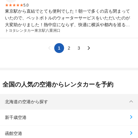
5.0
東京駅から直結でとても便利でした！朝一で多くの店も閉まって
いたので、ペットボトルのウォーターサービスをいただいたのが
大変助かりました！熱中症にならず、快適に横浜や都内を巡るこ
トヨタレンタカー
東京駅八重洲口
とができました！受付もとてもスムーズに対応していただきまし
た。車もハイブリッドで走行性能良く、ガソリン代も節約できま
した。 ありがとうございました！
1
2
3
全国の人気の空港からレンタカーを予約
北海道の空港から探す
新千歳空港
函館空港