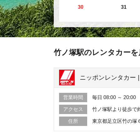
30
31
竹ノ塚駅のレンタカーを
ニッポンレンタカー |
営業時間
毎日 08:00 ～ 20:00
アクセス
竹ノ塚駅より徒歩で
住所
東京都足立区竹の塚