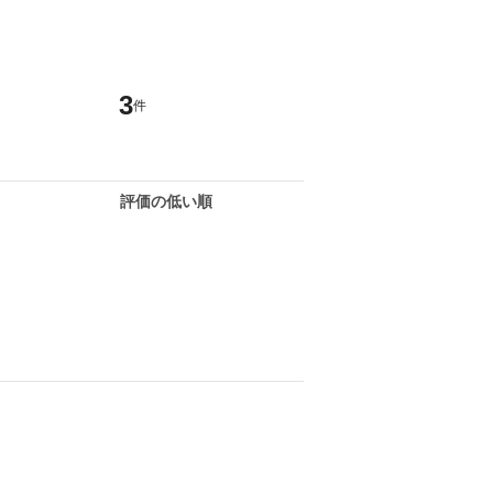
3
件
評価の低い順