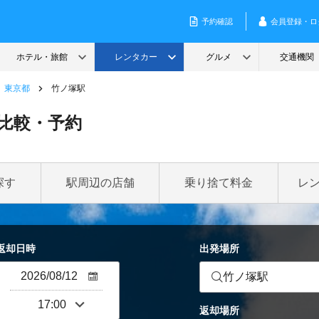
東京都
竹ノ塚駅
比較・予約
探す
駅周辺の店舗
乗り捨て料金
レ
返却日時
出発場所
竹ノ塚駅
返却場所