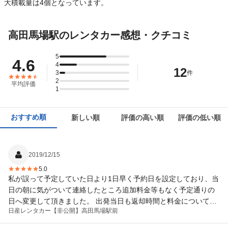
大積載量は4個となっています。
高田馬場駅のレンタカー感想・クチコミ
5
4.6
4
12
3
件
2
平均評価
1
おすすめ順
新しい順
評価の高い順
評価の低い順
2019/12/15
5.0
私が誤って予定していた日より1日早く予約日を設定しており、当
日の朝に気がついて連絡したところ追加料金等もなく予定通りの
日へ変更して頂きました。 出発当日も返却時間と料金について丁
日産レンタカー
【非公開】高田馬場駅前
寧に説明頂き非常に好印象です。