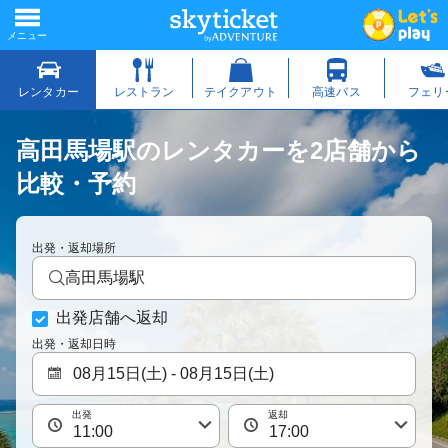
高田馬場駅のレンタカーを2店舗から
比較・予約
出発・返却場所
高田馬場駅
出発店舗へ返却
出発・返却日時
出発
返却