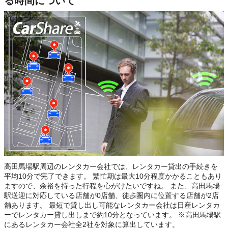
る時間について
高田馬場駅周辺のレンタカー会社では、レンタカー貸出の手続きを
平均10分で完了できます。 繁忙期は最大10分程度かかることもあり
ますので、余裕を持った行程を心がけたいですね。 また、高田馬場
駅送迎に対応している店舗が0店舗、徒歩圏内に位置する店舗が2店
舗あります。 最短で貸し出し可能なレンタカー会社は日産レンタカ
ーでレンタカー貸し出しまで約10分となっています。 ※高田馬場駅
にあるレンタカー会社全2社を対象に算出しています。