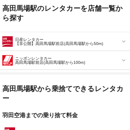
高田馬場駅のレンタカーを店舗一覧か
ら探す
日産レンタカー
【非公開】高田馬場駅前店(高田馬場駅から50m)
営業時間
毎日 00:00 ～ 23:59
ニッポンレンタカー
高田馬場駅前店(高田馬場駅から100m)
アクセス
高田馬場駅より徒歩で約3分（送迎なし）
営業時間
毎日 08:00 ～ 20:00
住所
東京都新宿区高田馬場１−３５−３
アクセス
高田馬場駅より徒歩で約2分（送迎なし）
店舗詳細
店舗詳細ページはこちら
高田馬場駅から乗捨てできるレンタカ
住所
東京都新宿区高田馬場４－９－１２日新西北ビル
ー
この店舗でレンタカーを探す
店舗詳細
店舗詳細ページはこちら
羽田空港までの乗り捨て料金
この店舗でレンタカーを探す