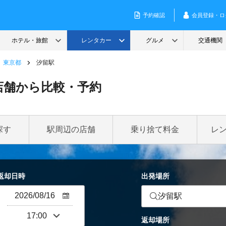
東京都
汐留駅
店舗から比較・予約
探す
駅周辺の店舗
乗り捨て料金
レ
返却日時
出発場所
汐留駅
返却場所