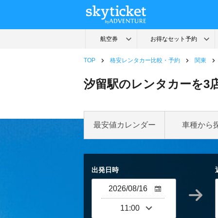
TOP
格安レンタカー比較・予約
関東
汐留駅のレンタカーを3
最安値カレンダー
車種から
出発日時