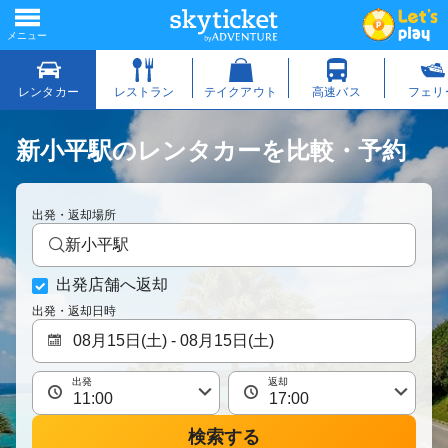
新小平駅のレンタカーを比較・予約
出発・返却場所
新小平駅
出発店舗へ返却
出発・返却日時
出発
返却
検索する