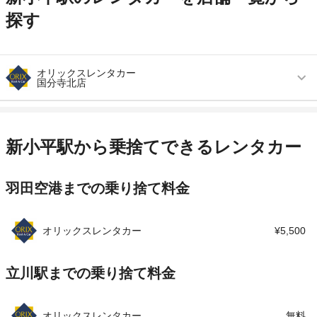
探す
オリックスレンタカー
国分寺北店
営業時間
毎日 09:00 ～ 18:00
アクセス
鷹の台駅より徒歩で約10分（送迎なし）
新小平駅から乗捨てできるレンタカー
住所
国分寺市北町１－１－１９
羽田空港までの乗り捨て料金
店舗詳細
店舗詳細ページはこちら
この店舗でレンタカーを探す
オリックスレンタカー
¥5,500
立川駅までの乗り捨て料金
オリックスレンタカー
無料