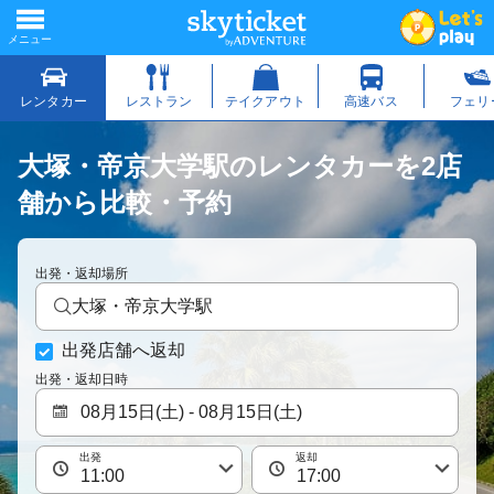
大塚・帝京大学駅のレンタカーを2店
舗から比較・予約
出発・返却場所
大塚・帝京大学駅
出発店舗へ返却
出発・返却日時
出発
返却