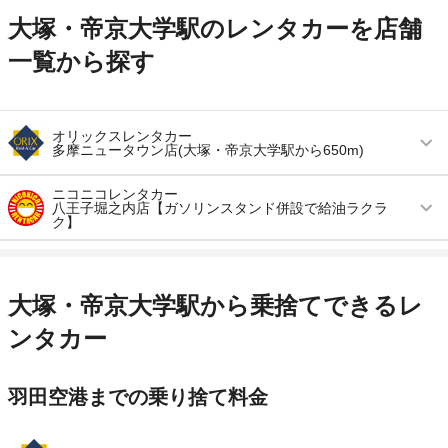
大塚・帝京大学駅のレンタカーを店舗
一覧から探す
オリックスレンタカー
多摩ニュータウン店(大塚・帝京大学駅から650m)
営業時間
(月〜金) 08:00 ～ 19:00 / (土・日・祝) 08:00 ～
ニコニコレンタカー
八王子堀之内店【ガソリンスタンド併設で給油ラクラ
20:00
ク】
アクセス
大塚・帝京大学駅より徒歩で約11分（送迎なし）
営業時間
(月〜金) 07:00 ～ 22:00 / (土・日) 06:00 ～
23:00 / (祝) 07:00 ～ 22:00
住所
八王子市大塚５００－５
大塚・帝京大学駅から乗捨てできるレ
アクセス
京王堀之内駅より徒歩で約10分（送迎なし）
店舗詳細
店舗詳細ページはこちら
ンタカー
住所
八王子市堀之内2-12-3
この店舗でレンタカーを探す
店舗詳細
店舗詳細ページはこちら
羽田空港までの乗り捨て料金
この店舗でレンタカーを探す