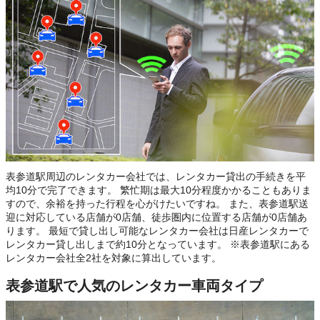
表参道駅周辺のレンタカー会社では、レンタカー貸出の手続きを平
均10分で完了できます。 繁忙期は最大10分程度かかることもありま
すので、余裕を持った行程を心がけたいですね。 また、表参道駅送
迎に対応している店舗が0店舗、徒歩圏内に位置する店舗が0店舗あ
ります。 最短で貸し出し可能なレンタカー会社は日産レンタカーで
レンタカー貸し出しまで約10分となっています。 ※表参道駅にある
レンタカー会社全2社を対象に算出しています。
表参道駅で人気のレンタカー車両タイプ