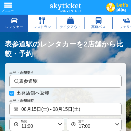
表参道駅のレンタカーを2店舗から比
較・予約
出発・返却場所
表参道駅
出発店舗へ返却
出発・返却日時
出発
返却