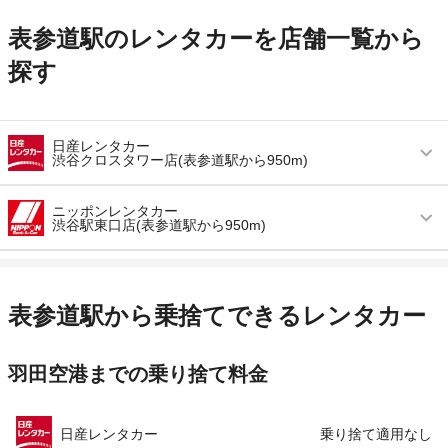
表参道駅のレンタカーを店舗一覧から
探す
日産レンタカー
渋谷クロスタワー店(表参道駅から950m)
営業時間
毎日 08:00 ～ 20:00
ニッポンレンタカー
渋谷駅東口店(表参道駅から950m)
アクセス
渋谷駅より徒歩で約5分（送迎なし）
営業時間
毎日 07:00 ～ 22:00
住所
東京都渋谷区渋谷２−１５−１
アクセス
渋谷駅より徒歩で約3分（送迎なし）
店舗詳細
店舗詳細ページはこちら
表参道駅から乗捨てできるレンタカー
住所
東京都渋谷区渋谷１－１６－１４
この店舗でレンタカーを探す
羽田空港までの乗り捨て料金
店舗詳細
店舗詳細ページはこちら
この店舗でレンタカーを探す
日産レンタカー
乗り捨て適用なし