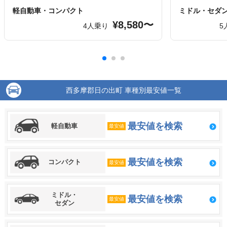
軽自動車・コンパクト
ミドル・セダ
¥8,580〜
4人乗り
5
西多摩郡日の出町 車種別最安値一覧
最安値を検索
軽自動車
最安値
最安値を検索
コンパクト
最安値
ミドル・
最安値を検索
最安値
セダン