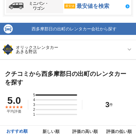
ミニバン・
最安値を検索
最安値
ワゴン
西多摩郡日の出町のレンタカー会社から探す
オリックスレンタカー
あきる野店
営業時間
毎日 09:00 ～ 19:00
クチコミから西多摩郡日の出町のレンタカー
アクセス
秋川駅より徒歩で約15分（送迎なし）
を探す
住所
西多摩郡日の出町平井２８－６
5
店舗詳細
店舗詳細ページはこちら
5.0
4
3
3
件
2
この店舗でレンタカーを探す
平均評価
1
おすすめ順
新しい順
評価の高い順
評価の低い順