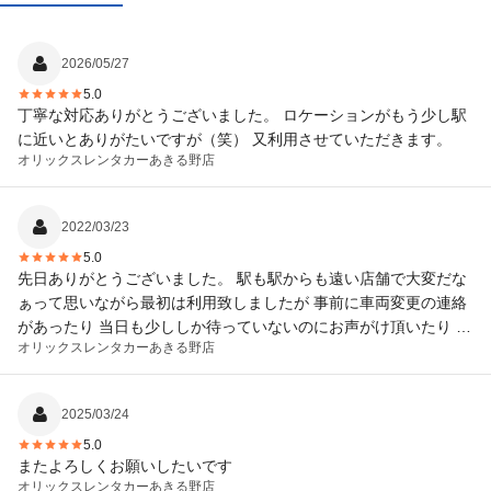
2026/05/27
5.0
丁寧な対応ありがとうございました。 ロケーションがもう少し駅
に近いとありがたいですが（笑） 又利用させていただきます。
オリックスレンタカー
あきる野店
2022/03/23
5.0
先日ありがとうございました。 駅も駅からも遠い店舗で大変だな
ぁって思いながら最初は利用致しましたが 事前に車両変更の連絡
があったり 当日も少ししか待っていないのにお声がけ頂いたり 終
オリックスレンタカー
あきる野店
わったあともどうでした？など コミュニケーション取っていただ
き とてもご丁寧に対応して頂いたおかげで気持ちよくお借りする
こと出来ました。 またよろしくお願いいたします。
2025/03/24
5.0
またよろしくお願いしたいです
オリックスレンタカー
あきる野店