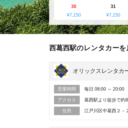
30
31
¥7,150
¥7,150
西葛西駅のレンタカーを
オリックスレンタカー 
営業時間
毎日 08:00 ～ 20:00
アクセス
葛西駅より徒歩で約
住所
江戸川区中葛西２－