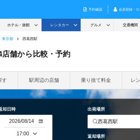
東京都
西葛西駅
4店舗から比較・予約
探す
駅周辺の店舗
乗り捨て料金
レ
返却日時
出発場所
西葛西駅
返却場所